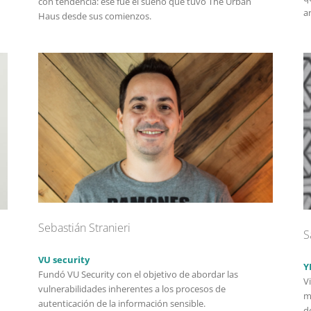
con tendencia: ese fue el sueño que tuvo The Urban
a
Haus desde sus comienzos.
Sebastián Stranieri
S
VU security
Y
Fundó VU Security con el objetivo de abordar las
V
vulnerabilidades inherentes a los procesos de
m
autenticación de la información sensible.
d