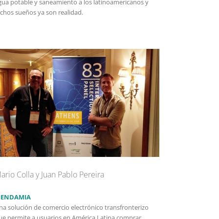
gua potable y saneamiento a los latinoamericanos y
ichos sueños ya son realidad.
ario Colla y Juan Pablo Pereira
IENDAMIA
na solución de comercio electrónico transfronterizo
ue permite a usuarios en América Latina comprar