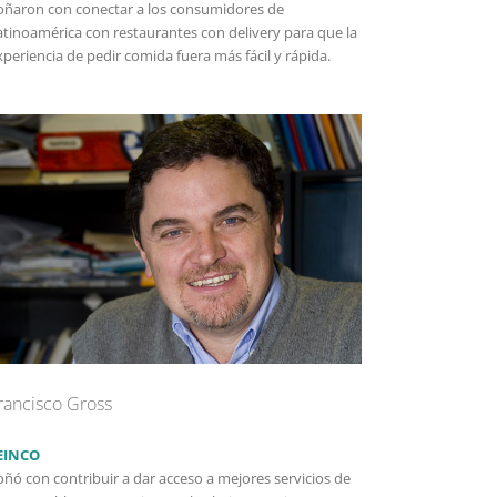
oñaron con conectar a los consumidores de
atinoamérica con restaurantes con delivery para que la
xperiencia de pedir comida fuera más fácil y rápida.
rancisco Gross
EINCO
oñó con contribuir a dar acceso a mejores servicios de