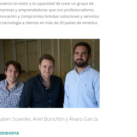
uvieron la visión y la capacidad de crear un grupo de
mpresas y emprendedores que con profesionalismo,
nnovación y compromiso brindan soluciones y servicios
e tecnología a clientes en más de 20 países de América.
uben Sosenke, Ariel Burschtin y Álvaro García
EDIDOSYA