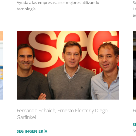
Ayuda a las empresas a ser mejores utilizando
S
tecnología.
L
e
Fernando Schaich, Ernesto Elenter y Diego
F
Garfinkel
S
a
S
SEG INGENIERÍA