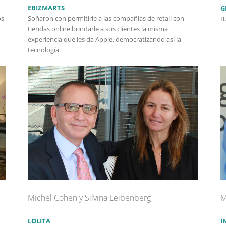
EBIZMARTS
G
os
Soñaron con permitirle a las compañías de retail con
B
tiendas online brindarle a sus clientes la misma
experiencia que les da Apple, democratizando así la
tecnología.
Michel Cohen y Silvina Leibenberg
M
LOLITA
I