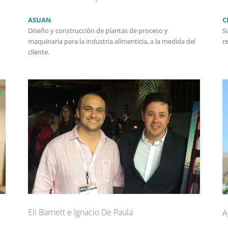
ASUAN
C
Diseño y construcción de plantas de proceso y
S
maquinaria para la industria alimenticia, a la medida del
r
cliente.
Eli Barnett e Ignacio De Paula
A